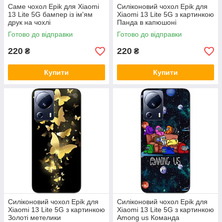
Саме чохол Epik для Xiaomi
Силіконовий чохол Epik для
13 Lite 5G бампер із ім'ям
Xiaomi 13 Lite 5G з картинкою
друк на чохлі
Панда в капюшоні
Готово до відправки
Готово до відправки
220
220
₴
₴
Купити
Купити
Силіконовий чохол Epik для
Силіконовий чохол Epik для
Xiaomi 13 Lite 5G з картинкою
Xiaomi 13 Lite 5G з картинкою
Золоті метелики
Among us Команда