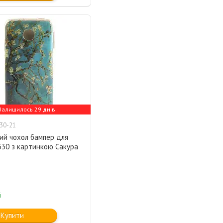
Залишилось 29 днів
30-21
ий чохол бампер для
330 з картинкою Сакура
і
Купити