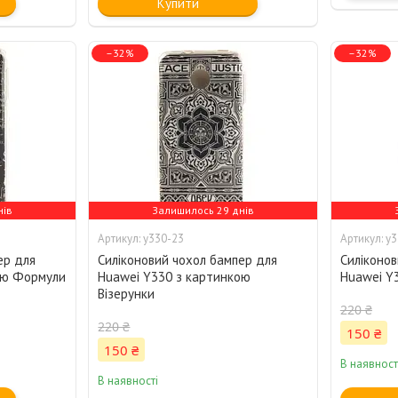
Купити
–32%
–32%
нів
Залишилось 29 днів
y330-23
y3
ер для
Силіконовий чохол бампер для
Силіконов
ою Формули
Huawei Y330 з картинкою
Huawei Y
Візерунки
220 ₴
220 ₴
150 ₴
150 ₴
В наявност
В наявності