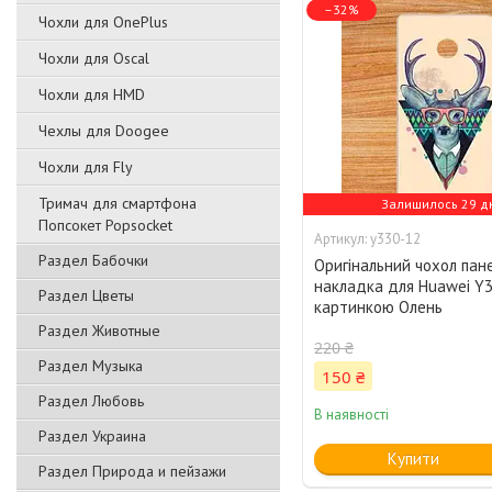
–32%
Чохли для OnePlus
Чохли для Oscal
Чохли для HMD
Чехлы для Doogee
Чохли для Fly
Тримач для смартфона
Залишилось 29 д
Попсокет Popsocket
y330-12
Раздел Бабочки
Оригінальний чохол пан
накладка для Huawei Y3
Раздел Цветы
картинкою Олень
Раздел Животные
220 ₴
Раздел Музыка
150 ₴
Раздел Любовь
В наявності
Раздел Украина
Купити
Раздел Природа и пейзажи