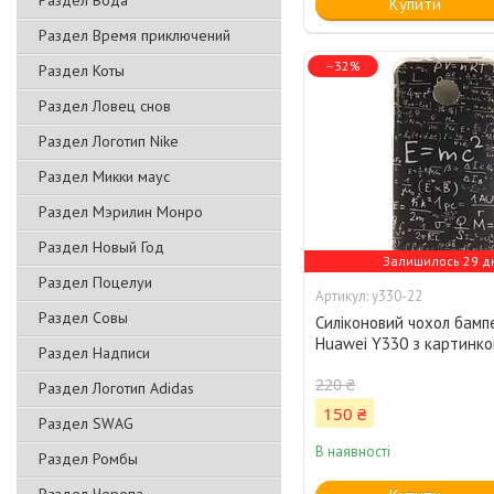
Раздел Вода
Купити
Раздел Время приключений
–32%
Раздел Коты
Раздел Ловец снов
Раздел Логотип Nike
Раздел Микки маус
Раздел Мэрилин Монро
Раздел Новый Год
Залишилось 29 д
Раздел Поцелуи
y330-22
Раздел Совы
Силіконовий чохол бамп
Huawei Y330 з картинк
Раздел Надписи
220 ₴
Раздел Логотип Adidas
150 ₴
Раздел SWAG
В наявності
Раздел Ромбы