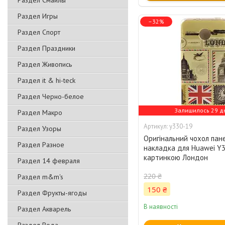
Раздел Смайлы
Раздел Игры
–32%
Раздел Спорт
Раздел Праздники
Раздел Живопись
Раздел it & hi-teck
Раздел Черно-белое
Залишилось 29 д
Раздел Макро
y330-19
Раздел Узоры
Оригінальний чохол пан
Раздел Разное
накладка для Huawei Y3
картинкою Лондон
Раздел 14 февраля
220 ₴
Раздел m&m's
150 ₴
Раздел Фрукты-ягоды
В наявності
Раздел Акварель