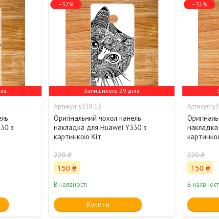
–32%
–32%
нів
Залишилось 29 днів
y330-13
y3
ель
Оригінальний чохол панель
Оригіналь
30 з
накладка для Huawei Y330 з
накладка
картинкою Кіт
картинко
220 ₴
220 ₴
150 ₴
150 ₴
В наявності
В наявност
Купити