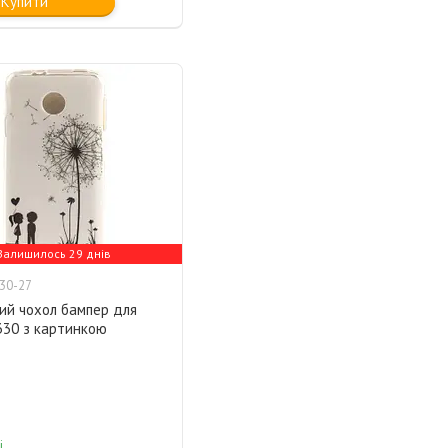
Купити
Залишилось 29 днів
30-27
ий чохол бампер для
330 з картинкою
і