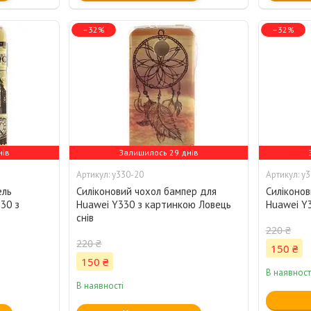
–32%
–32%
нів
Залишилось 29 днів
y330-20
y3
ель
Силіконовий чохол бампер для
Силіконов
30 з
Huawei Y330 з картинкою Ловець
Huawei Y
снів
220 ₴
220 ₴
150 ₴
150 ₴
В наявност
В наявності