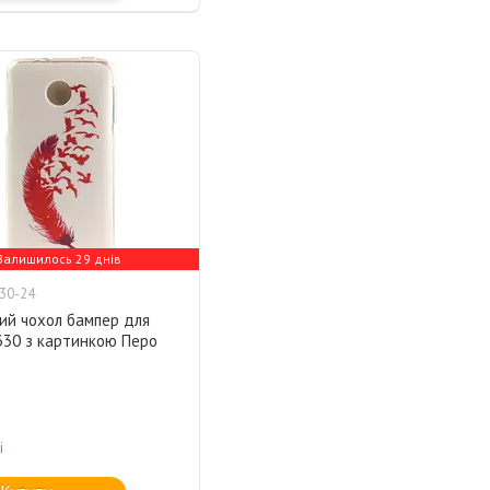
Залишилось 29 днів
30-24
ий чохол бампер для
330 з картинкою Перо
і