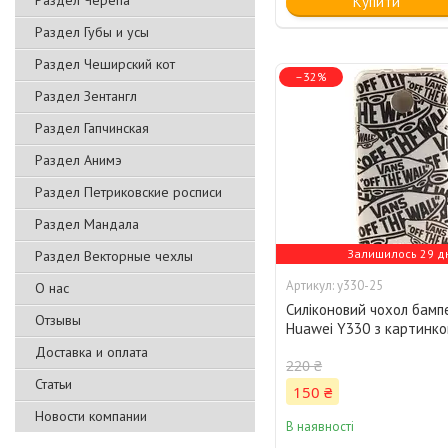
Раздел Черепа
Купити
Раздел Губы и усы
Раздел Чеширский кот
–32%
Раздел Зентангл
Раздел Гапчинская
Раздел Анимэ
Раздел Петриковские росписи
Раздел Мандала
Залишилось 29 д
Раздел Векторные чехлы
y330-25
О нас
Силіконовий чохол бамп
Отзывы
Huawei Y330 з картинк
Доставка и оплата
220 ₴
Статьи
150 ₴
Новости компании
В наявності