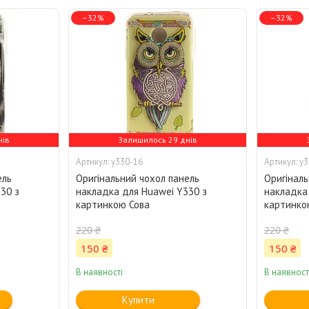
–32%
–32%
нів
Залишилось 29 днів
y330-16
y3
ель
Оригінальний чохол панель
Оригіналь
30 з
накладка для Huawei Y330 з
накладка
картинкою Сова
картинко
220 ₴
220 ₴
150 ₴
150 ₴
В наявності
В наявност
Купити