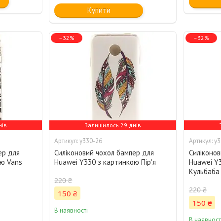
Купити
–32%
–32%
нів
Залишилось 29 днів
y330-26
y3
ер для
Силіконовий чохол бампер для
Силіконов
ою Vans
Huawei Y330 з картинкою Пір'я
Huawei Y
Кульбаба
220 ₴
220 ₴
150 ₴
150 ₴
В наявності
В наявност