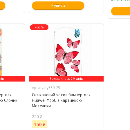
Купити
–32%
нів
Залишилось 29 днів
y330-29
ер для
Силіконовий чохол бампер для
ою Слоник
Huawei Y330 з картинкою
Метелики
220 ₴
150 ₴