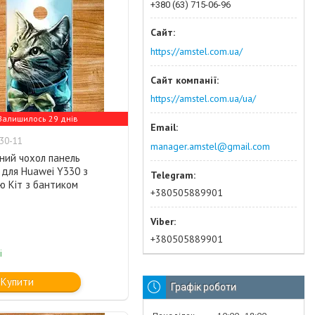
+380 (63) 715-06-96
https://amstel.com.ua/
https://amstel.com.ua/ua/
Залишилось 29 днів
30-11
manager.amstel@gmail.com
ний чохол панель
 для Huawei Y330 з
ю Кіт з бантиком
+380505889901
+380505889901
і
Купити
Графік роботи