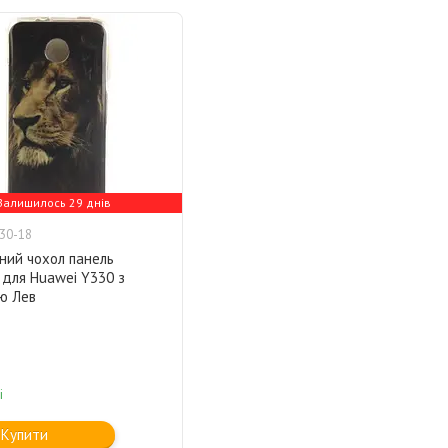
Залишилось 29 днів
30-18
ний чохол панель
 для Huawei Y330 з
ю Лев
і
Купити