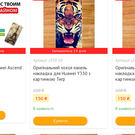
нів
Залишилось 29 днів
y330-10
y3
wei Ascend
Оригінальний чохол панель
Оригіналь
накладка для Huawei Y330 з
накладка
картинкою Тигр
картинко
220 ₴
220 ₴
150 ₴
150 ₴
В наявності
В наявност
Купити