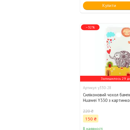
Купити
–32%
Залишилось 29 д
y330-28
Силіконовий чохол бамп
Huawei Y330 з картинк
220 ₴
150 ₴
В наявності