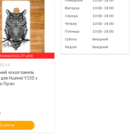
Понеділок
10:00
18:00
Вівторок
10:00
18:00
Середа
10:00
18:00
Четвер
10:00
18:00
Пʼятниця
10:00
18:00
Субота
Вихідний
Неділя
Вихідний
Залишилось 29 днів
30-14
ний чохол панель
 для Huawei Y330 з
ю Пугач
і
Купити