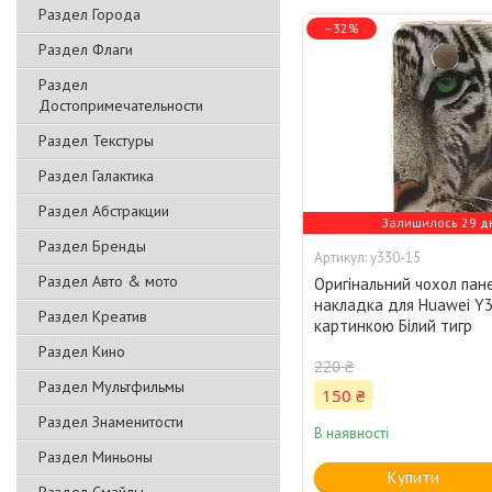
Раздел Города
–32%
Раздел Флаги
Раздел
Достопримечательности
Раздел Текстуры
Раздел Галактика
Раздел Абстракции
Залишилось 29 д
Раздел Бренды
y330-15
Раздел Авто & мото
Оригінальний чохол пан
накладка для Huawei Y3
Раздел Креатив
картинкою Білий тигр
Раздел Кино
220 ₴
Раздел Мультфильмы
150 ₴
Раздел Знаменитости
В наявності
Раздел Миньоны
Купити