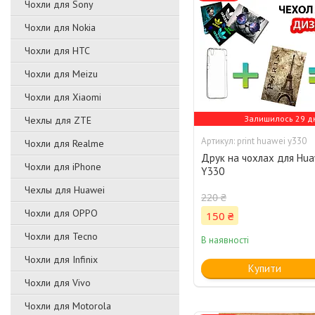
Чохли для Sony
Чохли для Nokia
Чохли для HTC
Чохли для Meizu
Чохли для Xiaomi
Залишилось 29 д
Чехлы для ZTE
print huawei y330
Чохли для Realme
Друк на чохлах для Hua
Чохли для iPhone
Y330
Чехлы для Huawei
220 ₴
Чохли для OPPO
150 ₴
Чохли для Tecno
В наявності
Чохли для Infinix
Купити
Чохли для Vivo
Чохли для Motorola