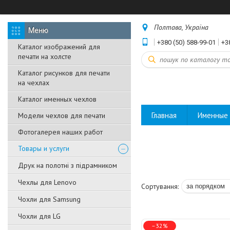
Полтава, Україна
+380 (50) 588-99-01
+3
Каталог изображений для
печати на холсте
Каталог рисунков для печати
на чехлах
Каталог именных чехлов
Главная
Именные 
Модели чехлов для печати
Фотогалерея наших работ
Товары и услуги
Друк на полотні з підрамником
Чехлы для Lenovo
Чохли для Samsung
Чохли для LG
–32%