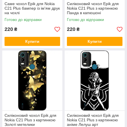
Саме чохол Epik для Nokia
Силіконовий чохол Epik для
С21 Plus бампер із ім'ям друк
Nokia С21 Plus з картинкою
на чохлі
Панда в капюшоні
Готово до відправки
Готово до відправки
220
220
₴
₴
Купити
Купити
Силіконовий чохол Epik для
Силіконовий чохол Epik для
Nokia C21 Plus з картинкою
Nokia C21 Plus з картинкою
Золоті метелики
аніме Лелуш арт