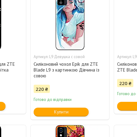
L9 Девушка с совой
L9
для ZTE
Силіконовий чохол Epik для ZTE
Силіконов
ітка
Blade L9 з картинкою Дівчина із
ZTE Blad
совою
220 ₴
220 ₴
Готово до
Готово до відправки
Купити