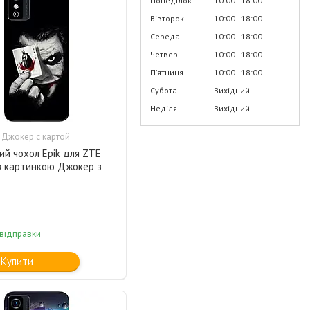
Понеділок
10:00
18:00
Вівторок
10:00
18:00
Середа
10:00
18:00
Четвер
10:00
18:00
Пʼятниця
10:00
18:00
Субота
Вихідний
Неділя
Вихідний
 Джокер с картой
ий чохол Epik для ZTE
 з картинкою Джокер з
 відправки
Купити