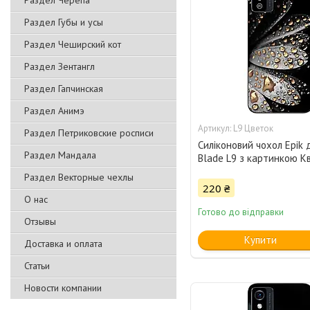
Раздел Черепа
Раздел Губы и усы
Раздел Чеширский кот
Раздел Зентангл
Раздел Гапчинская
Раздел Анимэ
L9 Цветок
Раздел Петриковские росписи
Силіконовий чохол Epik 
Раздел Мандала
Blade L9 з картинкою Кв
Раздел Векторные чехлы
220 ₴
О нас
Готово до відправки
Отзывы
Купити
Доставка и оплата
Статьи
Новости компании