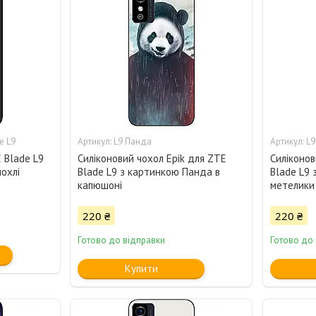
e L9
L9 Панда
L9
 Blade L9
Силіконовий чохол Epik для ZTE
Силіконов
чохлі
Blade L9 з картинкою Панда в
Blade L9 
капюшоні
метелики
220 ₴
220 ₴
Готово до відправки
Готово до
Купити