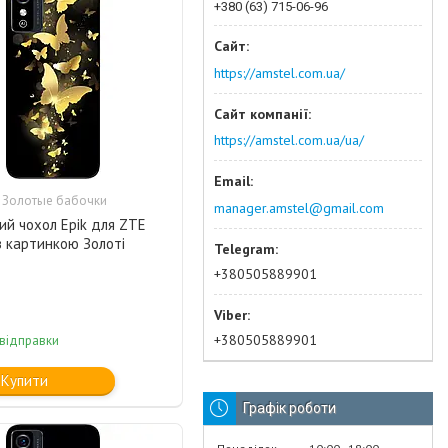
+380 (63) 715-06-96
https://amstel.com.ua/
https://amstel.com.ua/ua/
 Золотые бабочки
manager.amstel@gmail.com
ий чохол Epik для ZTE
з картинкою Золоті
+380505889901
+380505889901
 відправки
Купити
Графік роботи