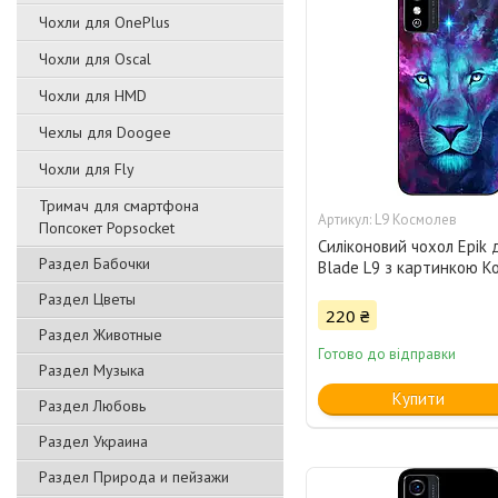
Чохли для OnePlus
Чохли для Oscal
Чохли для HMD
Чехлы для Doogee
Чохли для Fly
Тримач для смартфона
L9 Космолев
Попсокет Popsocket
Силіконовий чохол Epik 
Раздел Бабочки
Blade L9 з картинкою К
Раздел Цветы
220 ₴
Раздел Животные
Готово до відправки
Раздел Музыка
Купити
Раздел Любовь
Раздел Украина
Раздел Природа и пейзажи