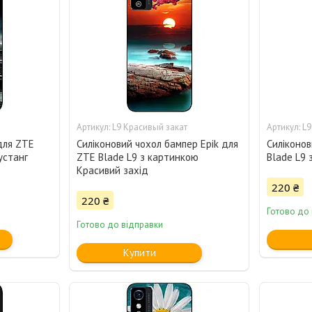
L9 Красивый закат
L9
для ZTE
Силіконовий чохол бампер Epik для
Силіконов
устанг
ZTE Blade L9 з картинкою
Blade L9
Красивий захід
220 ₴
220 ₴
Готово до
Готово до відправки
Купити