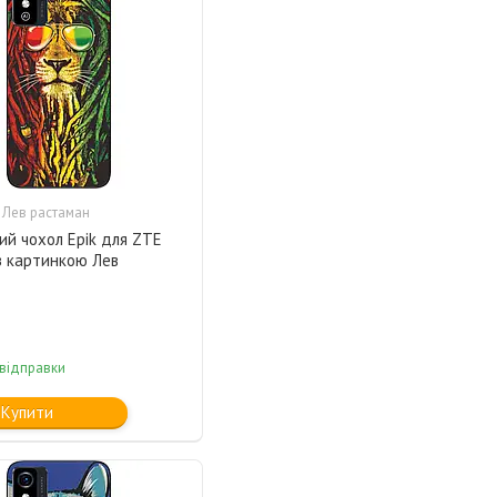
 Лев растаман
ий чохол Epik для ZTE
з картинкою Лев
 відправки
Купити