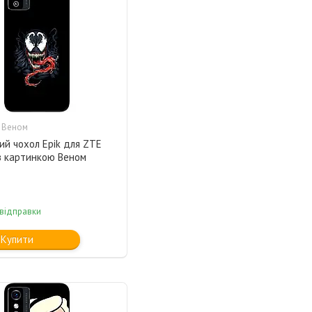
 Веном
ий чохол Epik для ZTE
 з картинкою Веном
 відправки
Купити