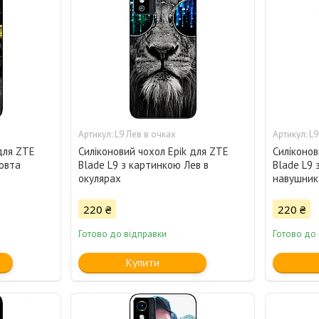
L9 Лев в очках
L9
для ZTE
Силіконовий чохол Epik для ZTE
Силіконов
овта
Blade L9 з картинкою Лев в
Blade L9 
окулярах
навушник
220 ₴
220 ₴
Готово до відправки
Готово до
Купити