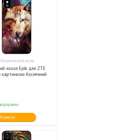
 Космический волк
ий чохол Epik для ZTE
з картинкою Космічний
 відправки
Купити