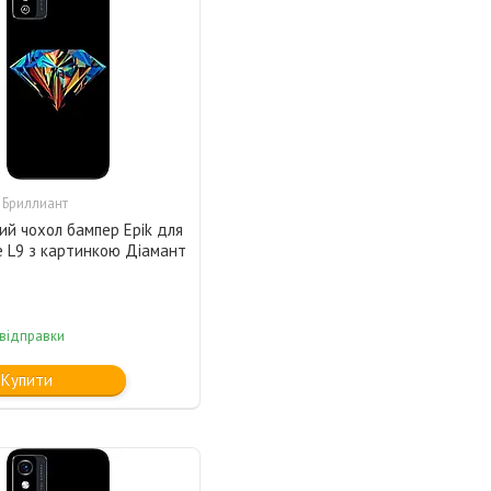
 Бриллиант
ий чохол бампер Epik для
e L9 з картинкою Діамант
 відправки
Купити