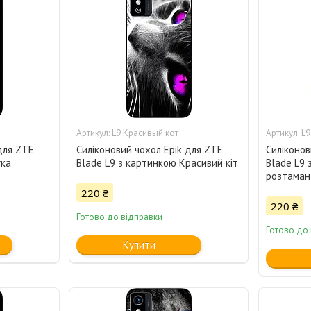
L9 Красивый кот
L9
для ZTE
Силіконовий чохол Epik для ZTE
Силіконов
ука
Blade L9 з картинкою Красивий кіт
Blade L9 
розтаман
220 ₴
220 ₴
Готово до відправки
Готово до
Купити