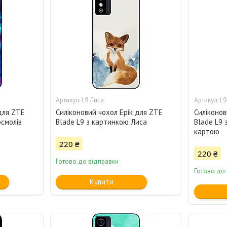
L9 Лиса
L9
для ZTE
Силіконовий чохол Epik для ZTE
Силіконов
осмолів
Blade L9 з картинкою Лиса
Blade L9
картою
220 ₴
220 ₴
Готово до відправки
Готово до
Купити