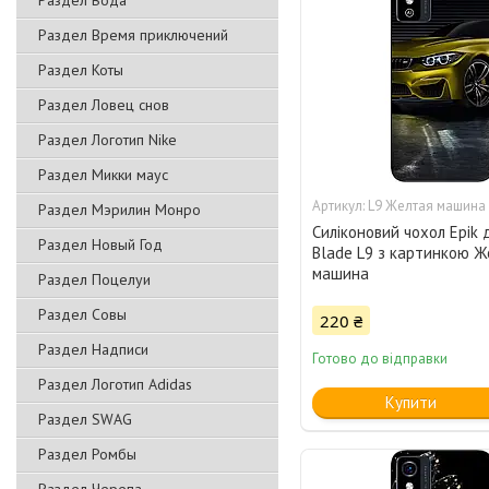
Раздел Вода
Раздел Время приключений
Раздел Коты
Раздел Ловец снов
Раздел Логотип Nike
Раздел Микки маус
L9 Желтая машина
Раздел Мэрилин Монро
Силіконовий чохол Epik 
Раздел Новый Год
Blade L9 з картинкою Ж
машина
Раздел Поцелуи
Раздел Совы
220 ₴
Раздел Надписи
Готово до відправки
Раздел Логотип Adidas
Купити
Раздел SWAG
Раздел Ромбы