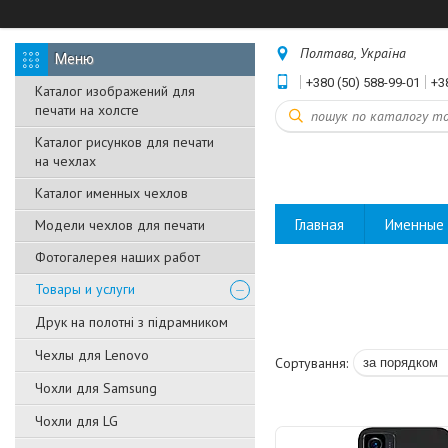
Полтава, Україна
+380 (50) 588-99-01
+3
Каталог изображений для
печати на холсте
Каталог рисунков для печати
на чехлах
Каталог именных чехлов
Главная
Именные 
Модели чехлов для печати
Фотогалерея наших работ
Товары и услуги
Друк на полотні з підрамником
Чехлы для Lenovo
Чохли для Samsung
Чохли для LG