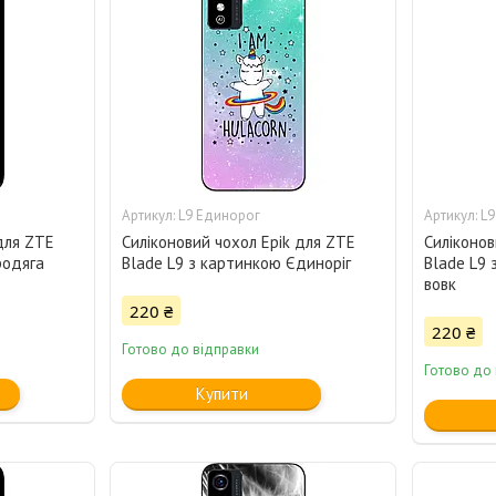
L9 Единорог
L9
для ZTE
Силіконовий чохол Epik для ZTE
Силіконов
родяга
Blade L9 з картинкою Єдиноріг
Blade L9 
вовк
220 ₴
220 ₴
Готово до відправки
Готово до
Купити