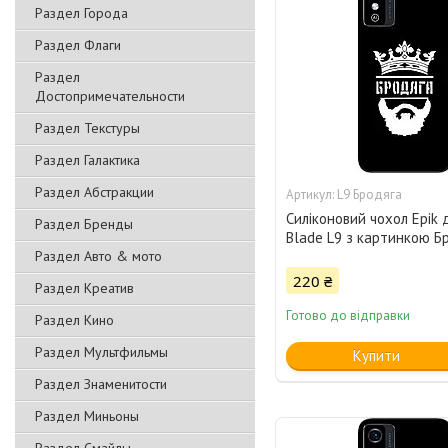
Раздел Города
Раздел Флаги
Раздел
Достопримечательности
Раздел Текстуры
Раздел Галактика
Раздел Абстракции
L9 Бродяга
Силіконовий чохол Epik 
Раздел Бренды
Blade L9 з картинкою Б
Раздел Авто & мото
220 ₴
Раздел Креатив
Готово до відправки
Раздел Кино
Раздел Мультфильмы
Купити
Раздел Знаменитости
Раздел Миньоны