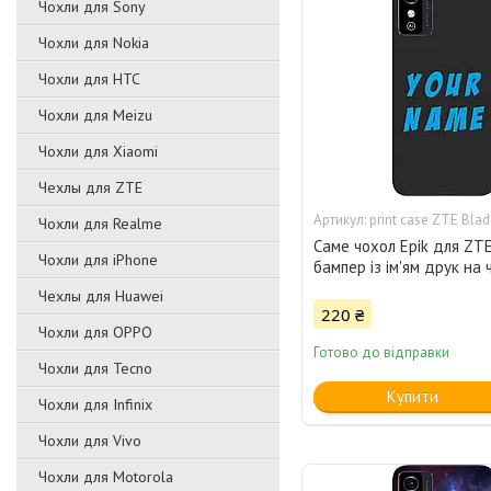
Чохли для Sony
Чохли для Nokia
Чохли для HTC
Чохли для Meizu
Чохли для Xiaomi
Чехлы для ZTE
print case ZTE Blad
Чохли для Realme
Саме чохол Epik для ZTE
Чохли для iPhone
бампер із ім'ям друк на 
Чехлы для Huawei
220 ₴
Чохли для OPPO
Готово до відправки
Чохли для Tecno
Купити
Чохли для Infinix
Чохли для Vivo
Чохли для Motorola