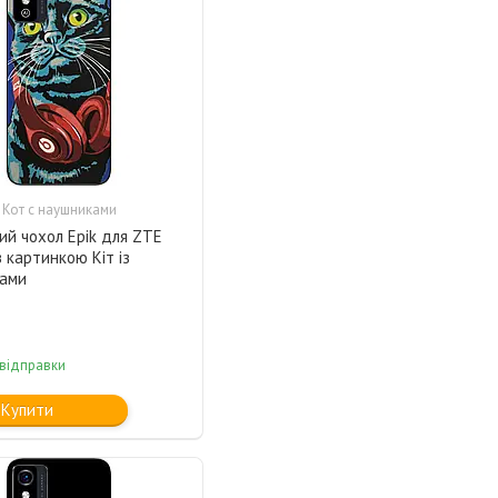
 Кот с наушниками
ий чохол Epik для ZTE
з картинкою Кіт із
ами
 відправки
Купити