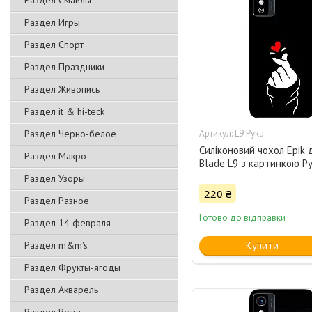
Раздел Смайлы
Раздел Игры
Раздел Спорт
Раздел Праздники
Раздел Живопись
Раздел it & hi-teck
Раздел Черно-белое
L9 Рука
Силіконовий чохол Epik 
Раздел Макро
Blade L9 з картинкою Р
Раздел Узоры
220 ₴
Раздел Разное
Готово до відправки
Раздел 14 февраля
Раздел m&m's
Купити
Раздел Фрукты-ягоды
Раздел Акварель