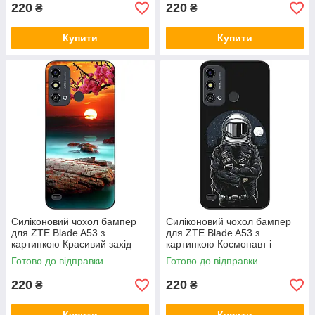
220
220
₴
₴
Купити
Купити
Силіконовий чохол бампер
Силіконовий чохол бампер
для ZTE Blade A53 з
для ZTE Blade A53 з
картинкою Красивий захід
картинкою Космонавт і
місяць
Готово до відправки
Готово до відправки
220
220
₴
₴