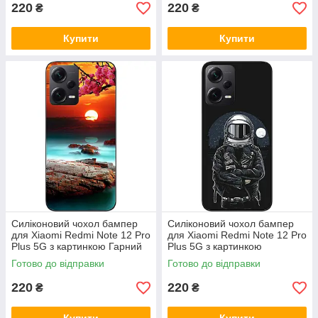
220
220
₴
₴
Купити
Купити
Силіконовий чохол бампер
Силіконовий чохол бампер
для Xiaomi Redmi Note 12 Pro
для Xiaomi Redmi Note 12 Pro
Plus 5G з картинкою Гарний
Plus 5G з картинкою
захід сонця
Космонавт і місяць
Готово до відправки
Готово до відправки
220
220
₴
₴