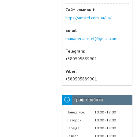
https://amstel.com.ua/ua/
manager.amstel@gmail.com
+380505889901
+380505889901
Графік роботи
Понеділок
10:00
18:00
Вівторок
10:00
18:00
Середа
10:00
18:00
Четвер
10:00
18:00