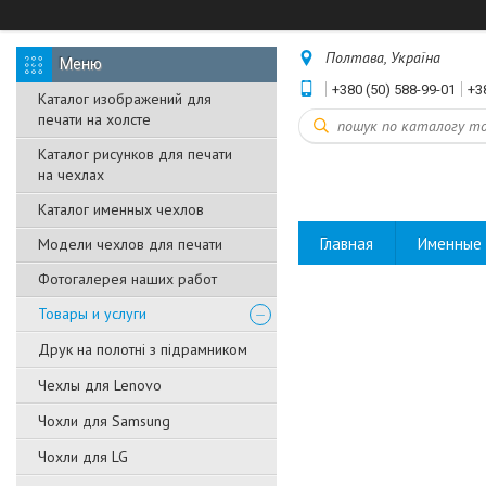
Полтава, Україна
+380 (50) 588-99-01
+3
Каталог изображений для
печати на холсте
Каталог рисунков для печати
на чехлах
Каталог именных чехлов
Главная
Именные 
Модели чехлов для печати
Фотогалерея наших работ
Товары и услуги
Друк на полотні з підрамником
Чехлы для Lenovo
Чохли для Samsung
Чохли для LG