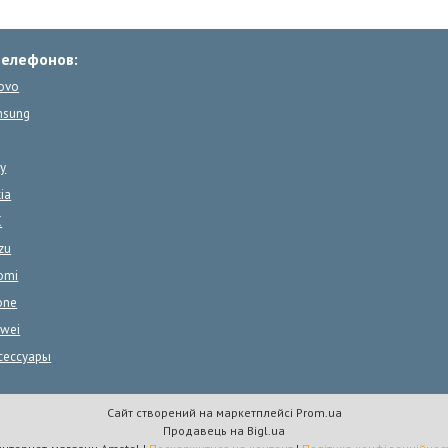
телефонов:
ovo
msung
y
ia
C
zu
omi
one
wei
сессуары
Сайт створений на маркетплейсі
Prom.ua
Продавець на Bigl.ua