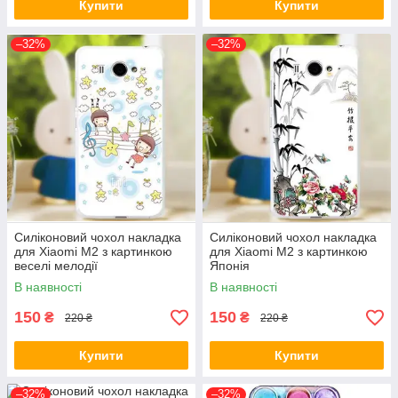
Купити
Купити
–32%
–32%
Силіконовий чохол накладка
Силіконовий чохол накладка
для Xiaomi M2 з картинкою
для Xiaomi M2 з картинкою
веселі мелодії
Японія
В наявності
В наявності
150
150
₴
₴
220 ₴
220 ₴
Купити
Купити
–32%
–32%